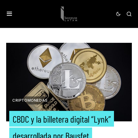
CRIPTOMONEDAS
CBDC y la billetera digital “Lynk”
desarrollada por Bausfet