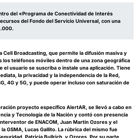
ntro del «Programa de Conectividad de Interés
recursos del Fondo del Servicio Universal, con una
0.000.
a Cell Broadcasting, que permite la difusión masiva y
 los teléfonos móviles dentro de una zona geográfica
e el usuario se suscriba o instale una aplicación. Tiene
diata, la privacidad y la independencia de la Red,
G, 4G y 5G, y puede operar incluso con saturación de
ración proyecto específico AlertAR, se llevó a cabo en
encia y Tecnología de la Nación y contó con presencia
l interventor de ENACOM, Juan Martín Ozores y el
 la GSMA, Lucas Gallito. La rúbrica del mismo fue
Seguridad, Patricia Bullrich, y Ozores. Por su parte,