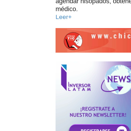
agendar hisopados, obtener
médico.
Leer+