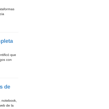
ataformas
cia
mpleta
ntificó que
agos con
s de
, notebook,
web de la