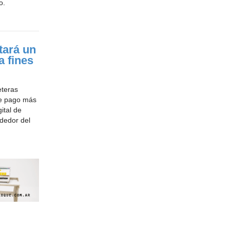
o.
tará un
 fines
eteras
de pago más
ital de
ededor del