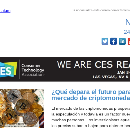
Si no visualiza este correo correctament
24
¿Qué depara el futuro para
mercado de criptomoned
El mercado de las criptomonedas prospera
la especulación y todavía es un factor nue
muchas personas. Los inversionistas apue
los precios suban o bajen para obtener ben