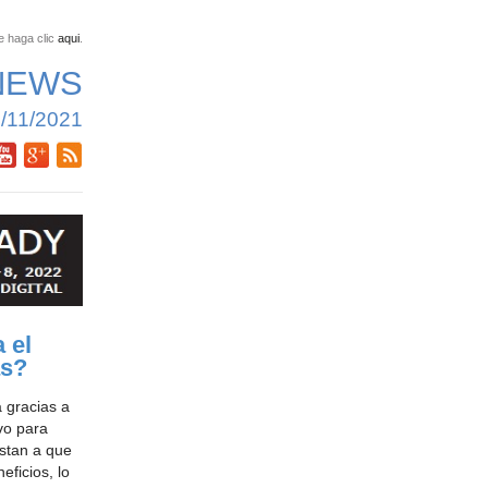
e haga clic
aqui
.
NEWS
/11/2021
 el
as?
 gracias a
vo para
stan a que
eficios, lo