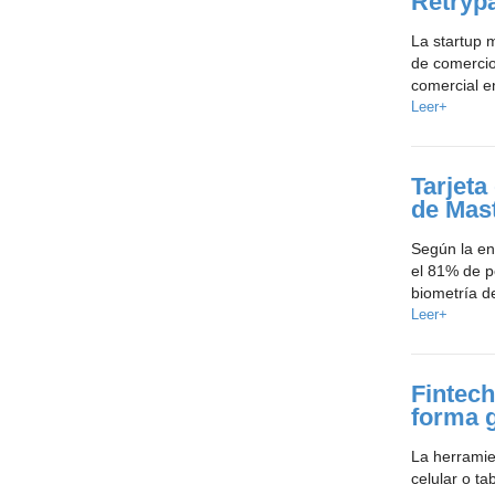
Retryp
La startup 
de comercio
comercial e
Leer+
Tarjeta
de Mast
Según la en
el 81% de p
biometría de
Leer+
Fintec
forma g
La herramie
celular o ta