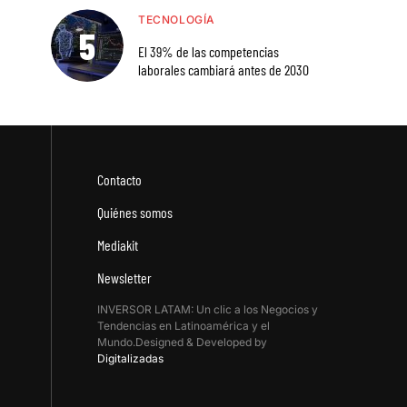
TECNOLOGÍA
El 39% de las competencias
laborales cambiará antes de 2030
Contacto
Quiénes somos
Mediakit
Newsletter
INVERSOR LATAM: Un clic a los Negocios y
Tendencias en Latinoamérica y el
Mundo.Designed & Developed by
Digitalizadas