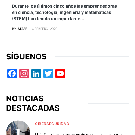
Durante los últimos cinco años las emprendedoras
en ciencia, tecnología, ingeniería y matemáticas
(STEM) han tenido un importante…
BY
STAFF
4 FEBRERO, 2020
SÍGUENOS
Facebook
Instagram
LinkedIn
Twitter
YouTube
NOTICIAS
DESTACADAS
CIBERSEGURIDAD
El 73% de las empresas en América Latina asegura que