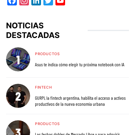
Facebook
Instagram
LinkedIn
Twitter
YouTube
NOTICIAS
DESTACADAS
PRODUCTOS
Asus te indica cómo elegir tu próxima notebook con IA
FINTECH
GURPI, la fintech argentina, habilita el acceso a activos
productivos de la nueva economía urbana
PRODUCTOS
Las fechas dobles de Mercado Libre y para adquirir