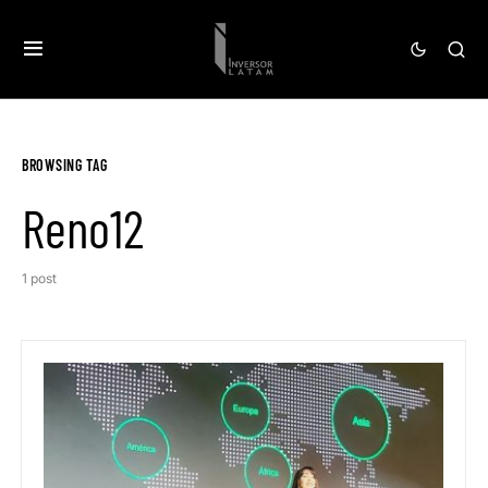
BROWSING TAG
Reno12
1 post