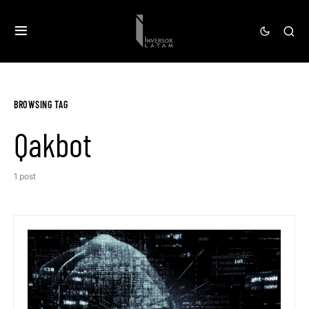
BROWSING TAG
Qakbot
1 post