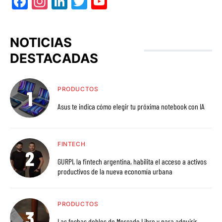
Facebook
Instagram
LinkedIn
Twitter
YouTube
NOTICIAS
DESTACADAS
PRODUCTOS
Asus te indica cómo elegir tu próxima notebook con IA
FINTECH
GURPI, la fintech argentina, habilita el acceso a activos
productivos de la nueva economía urbana
PRODUCTOS
Las fechas dobles de Mercado Libre y para adquirir