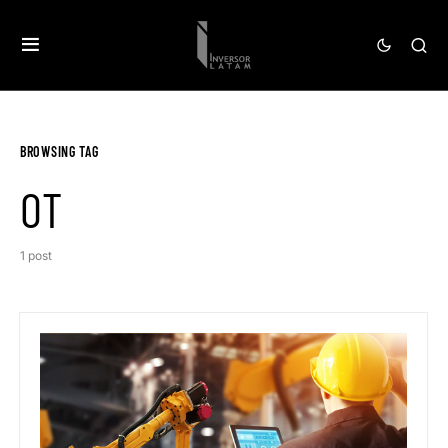
BROWSING TAG
OT
1 post