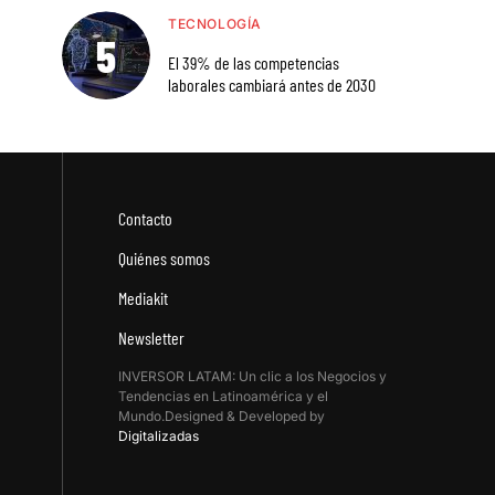
TECNOLOGÍA
El 39% de las competencias
laborales cambiará antes de 2030
Contacto
Quiénes somos
Mediakit
Newsletter
INVERSOR LATAM: Un clic a los Negocios y
Tendencias en Latinoamérica y el
Mundo.Designed & Developed by
Digitalizadas