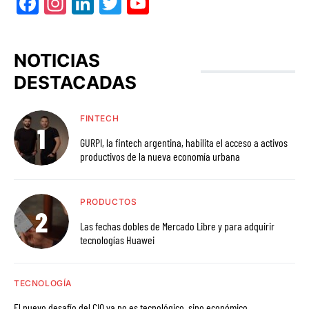
Facebook
Instagram
LinkedIn
Twitter
YouTube
NOTICIAS
DESTACADAS
FINTECH
GURPI, la fintech argentina, habilita el acceso a activos
productivos de la nueva economía urbana
PRODUCTOS
Las fechas dobles de Mercado Libre y para adquirir
tecnologías Huawei
TECNOLOGÍA
El nuevo desafío del CIO ya no es tecnológico, sino económico