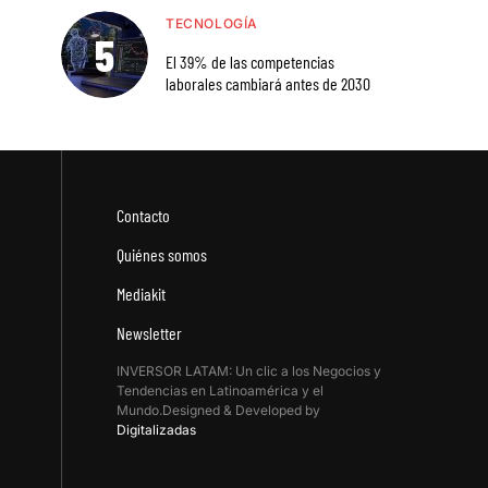
TECNOLOGÍA
El 39% de las competencias
laborales cambiará antes de 2030
Contacto
Quiénes somos
Mediakit
Newsletter
INVERSOR LATAM: Un clic a los Negocios y
Tendencias en Latinoamérica y el
Mundo.Designed & Developed by
Digitalizadas