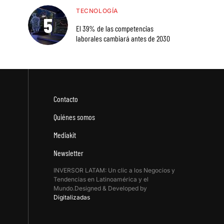
TECNOLOGÍA
El 39% de las competencias
laborales cambiará antes de 2030
Contacto
Quiénes somos
Mediakit
Newsletter
INVERSOR LATAM: Un clic a los Negocios y
Tendencias en Latinoamérica y el
Mundo.Designed & Developed by
Digitalizadas