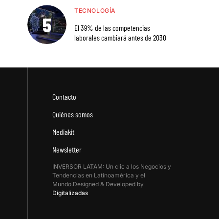
TECNOLOGÍA
El 39% de las competencias
laborales cambiará antes de 2030
Contacto
Quiénes somos
Mediakit
Newsletter
INVERSOR LATAM: Un clic a los Negocios y
Tendencias en Latinoamérica y el
Mundo.Designed & Developed by
Digitalizadas