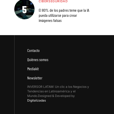
CIBERSEGURIDAD
El 80% de los padres teme que la IA
pueda utilizarse para crear
imágenes falsas
Contacto
Quiénes somos
Mediakit
Newsletter
INVERSOR LATAM: Un clic a los Negocios y
Tendencias en Latinoamérica y el
Mundo.Designed & Developed by
Digitalizadas