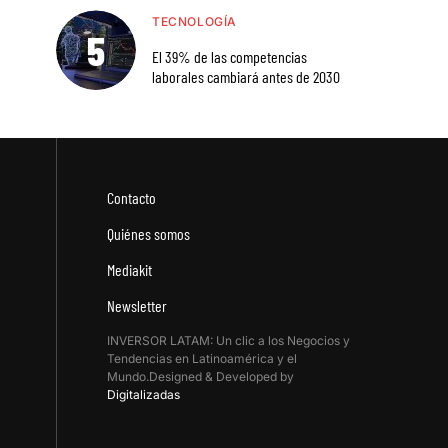
TECNOLOGÍA
El 39% de las competencias
laborales cambiará antes de 2030
Contacto
Quiénes somos
Mediakit
Newsletter
INVERSOR LATAM: Un clic a los Negocios y
Tendencias en Latinoamérica y el
Mundo.Designed & Developed by
Digitalizadas