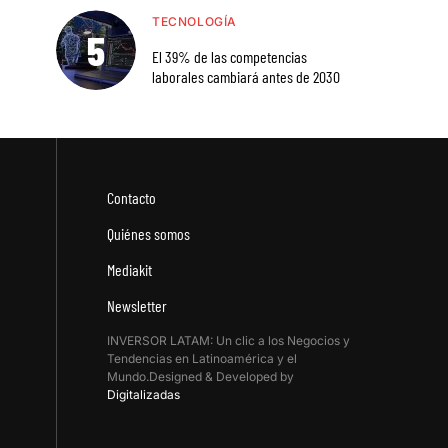
TECNOLOGÍA
El 39% de las competencias
laborales cambiará antes de 2030
Contacto
Quiénes somos
Mediakit
Newsletter
INVERSOR LATAM: Un clic a los Negocios y
Tendencias en Latinoamérica y el
Mundo.Designed & Developed by
Digitalizadas