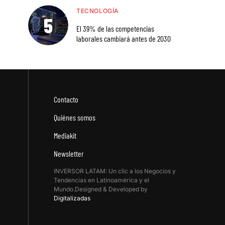
TECNOLOGÍA
El 39% de las competencias
laborales cambiará antes de 2030
Contacto
Quiénes somos
Mediakit
Newsletter
INVERSOR LATAM: Un clic a los Negocios y
Tendencias en Latinoamérica y el
Mundo.Designed & Developed by
Digitalizadas