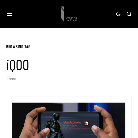
BROWSING TAG
iQOO
1 post