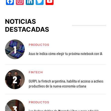
Facebook
Instagram
LinkedIn
Twitter
YouTube
NOTICIAS
DESTACADAS
PRODUCTOS
Asus te indica cómo elegir tu próxima notebook con IA
FINTECH
GURPI, la fintech argentina, habilita el acceso a activos
productivos de la nueva economía urbana
PRODUCTOS
Las fechas dobles de Mercado Libre y para adquirir