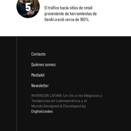
El tráfico hacia sitios de retail
proveniente de herramientas de
GenAI creció cerca de 160%
Contacto
Quiénes somos
Mediakit
Newsletter
INVERSOR LATAM: Un clic a los Negocios y
Tendencias en Latinoamérica y el
Mundo.Designed & Developed by
Digitalizadas