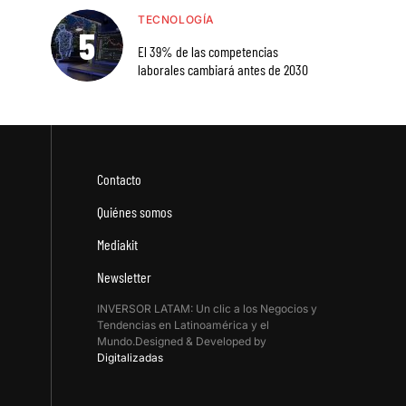
TECNOLOGÍA
El 39% de las competencias
laborales cambiará antes de 2030
Contacto
Quiénes somos
Mediakit
Newsletter
INVERSOR LATAM: Un clic a los Negocios y
Tendencias en Latinoamérica y el
Mundo.Designed & Developed by
Digitalizadas