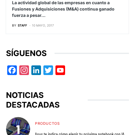
La actividad global de las empresas en cuanto a
Fusiones y Adquisiciones (M&A) continua ganado
fuerza a pesar…
BY
STAFF
10 MAYO, 2017
SÍGUENOS
Facebook
Instagram
LinkedIn
Twitter
YouTube
NOTICIAS
DESTACADAS
PRODUCTOS
Asus te indica cómo elegir tu próxima notebook con IA