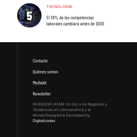
TECNOLOGÍA
El 39% de las competencias
laborales cambiará antes de 2030
Contacto
Quiénes somos
Mediakit
Newsletter
INVERSOR LATAM: Un clic a los Negocios y
Tendencias en Latinoamérica y el
Mundo.Designed & Developed by
Digitalizadas