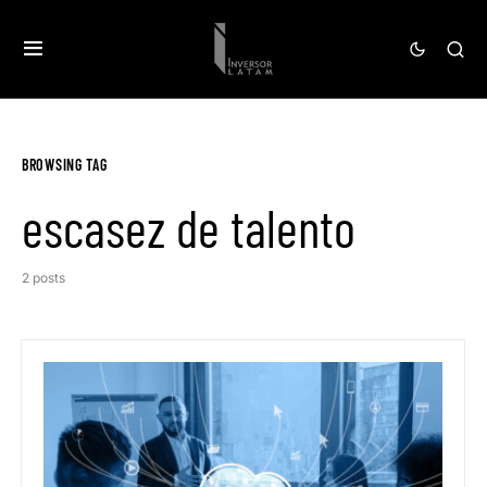
BROWSING TAG
escasez de talento
2 posts