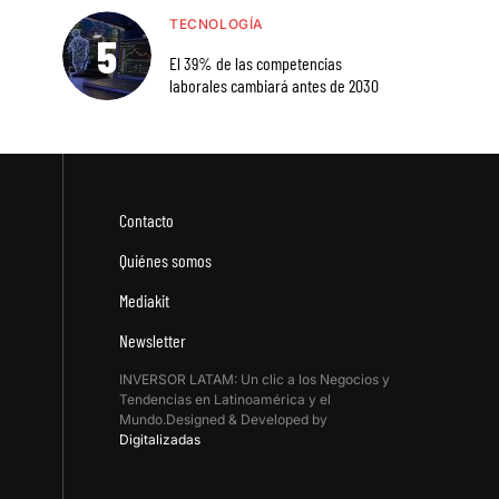
TECNOLOGÍA
El 39% de las competencias
laborales cambiará antes de 2030
Contacto
Quiénes somos
Mediakit
Newsletter
INVERSOR LATAM: Un clic a los Negocios y
Tendencias en Latinoamérica y el
Mundo.Designed & Developed by
Digitalizadas