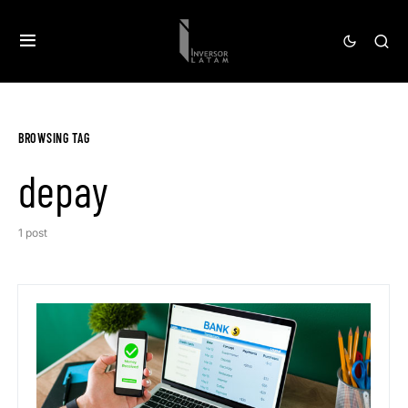
BROWSING TAG
depay
1 post