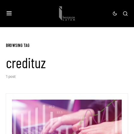
BROWSING TAG
credituz
1 post