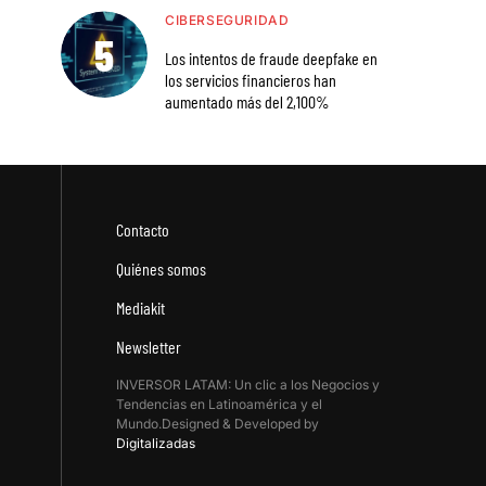
CIBERSEGURIDAD
Los intentos de fraude deepfake en
los servicios financieros han
aumentado más del 2,100%
Contacto
Quiénes somos
Mediakit
Newsletter
INVERSOR LATAM: Un clic a los Negocios y
Tendencias en Latinoamérica y el
Mundo.Designed & Developed by
Digitalizadas