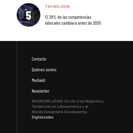
TECNOLOGÍA
El 39% de las competencias
laborales cambiará antes de 2030
Contacto
Quiénes somos
Mediakit
Newsletter
INVERSOR LATAM: Un clic a los Negocios y
Tendencias en Latinoamérica y el
Mundo.Designed & Developed by
Digitalizadas