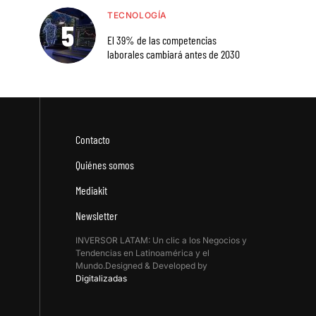
TECNOLOGÍA
El 39% de las competencias
laborales cambiará antes de 2030
Contacto
Quiénes somos
Mediakit
Newsletter
INVERSOR LATAM: Un clic a los Negocios y
Tendencias en Latinoamérica y el
Mundo.Designed & Developed by
Digitalizadas