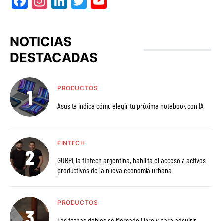
Facebook
Instagram
LinkedIn
Twitter
YouTube
NOTICIAS
DESTACADAS
PRODUCTOS
Asus te indica cómo elegir tu próxima notebook con IA
FINTECH
GURPI, la fintech argentina, habilita el acceso a activos
productivos de la nueva economía urbana
PRODUCTOS
Las fechas dobles de Mercado Libre y para adquirir