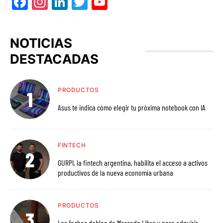
Facebook
Instagram
LinkedIn
Twitter
YouTube
NOTICIAS
DESTACADAS
PRODUCTOS
Asus te indica cómo elegir tu próxima notebook con IA
FINTECH
GURPI, la fintech argentina, habilita el acceso a activos
productivos de la nueva economía urbana
PRODUCTOS
Las fechas dobles de Mercado Libre y para adquirir