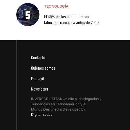
TECNOLOGÍA
El 39% de las competencias
laborales cambiará antes de 2030
Contacto
Quiénes somos
Mediakit
Newsletter
INVERSOR LATAM: Un clic a los Negocios y
Tendencias en Latinoamérica y el
Mundo.Designed & Developed by
Digitalizadas