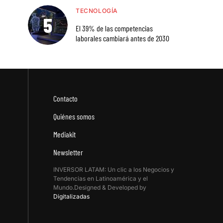
TECNOLOGÍA
El 39% de las competencias
laborales cambiará antes de 2030
Contacto
Quiénes somos
Mediakit
Newsletter
INVERSOR LATAM: Un clic a los Negocios y
Tendencias en Latinoamérica y el
Mundo.Designed & Developed by
Digitalizadas