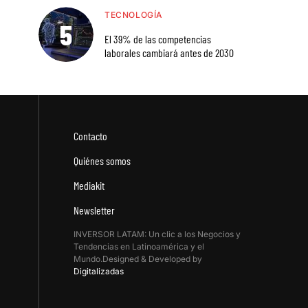
TECNOLOGÍA
El 39% de las competencias
laborales cambiará antes de 2030
Contacto
Quiénes somos
Mediakit
Newsletter
INVERSOR LATAM: Un clic a los Negocios y
Tendencias en Latinoamérica y el
Mundo.Designed & Developed by
Digitalizadas