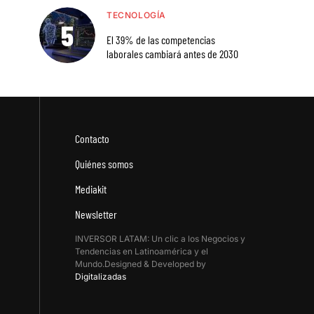
TECNOLOGÍA
El 39% de las competencias
laborales cambiará antes de 2030
Contacto
Quiénes somos
Mediakit
Newsletter
INVERSOR LATAM: Un clic a los Negocios y
Tendencias en Latinoamérica y el
Mundo.Designed & Developed by
Digitalizadas