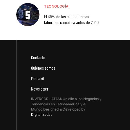
TECNOLOGÍA
El 39% de las competencias
laborales cambiará antes de 2030
Contacto
Quiénes somos
Mediakit
Newsletter
INVERSOR LATAM: Un clic a los Negocios y
Tendencias en Latinoamérica y el
Mundo.Designed & Developed by
Digitalizadas