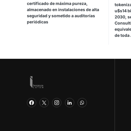
certificado de máxima pureza,
tokeniz
almacenado en instalaciones de alta
u$s14 bi
seguridad y sometido a auditorías
2030, s
periódicas
Consult
equivale
de toda 