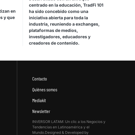
centrado en la educación, TradFi 101
tizan en
ha sido concebido como una
es y que
iniciativa abierta para toda la
industria, reuniendo a exchanges,
plataformas de medios,
investigadores, educadores y
creadores de contenido.
Contacto
Quiénes somos
Mediakit
Newsletter
INVERSOR LATAM: Un clic a los Negocios y
Tendencias en Latinoamérica y el
Mundo.Designed & Developed by