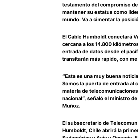
testamento del compromiso de G
mantener su estatus como líder
mundo. Va a cimentar la posici
El Cable Humboldt
conectará Va
cercana a los 14.800 kilómetro
entrada de datos desde el pacíf
transitarán más rápido, con me
“Esta es una muy buena noticia
Somos la puerta de entrada al 
materia de telecomunicaciones 
nacional”, señaló el
ministro de
Muñoz
.
El
subsecretario de Telecomuni
Humboldt, Chile abrirá la prime
Sudamérica y Asia y Oceanía. Es