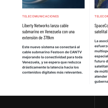
TELECOMUNICACIONES
TELECO
Liberty Networks lanza cable
SpaceCo
submarino en Venezuela con una
satelita
extensión de 378km
La asoc
esfuerz
Este nuevo sistema se conectará al
multiop
cable submarino Festoon de CANTV
espacial
mejorando la conectividad para toda
futuro 
Venezuela, y se espera que reduzca
satelita
drásticamente la latencia hacia los
de múlt
contenidos digitales más relevantes.
atender
guberna