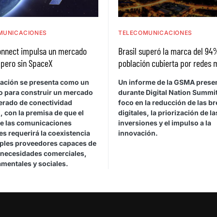
MUNICACIONES
TELECOMUNICACIONES
nnect impulsa un mercado
Brasil superó la marca del 94
l pero sin SpaceX
población cubierta por redes 
iación se presenta como un
Un informe de la GSMA prese
o para construir un mercado
durante Digital Nation Summit
erado de conectividad
foco en la reducción de las b
, con la premisa de que el
digitales, la priorización de la
de las comunicaciones
inversiones y el impulso a la
les requerirá la coexistencia
innovación.
iples proveedores capaces de
 necesidades comerciales,
mentales y sociales.