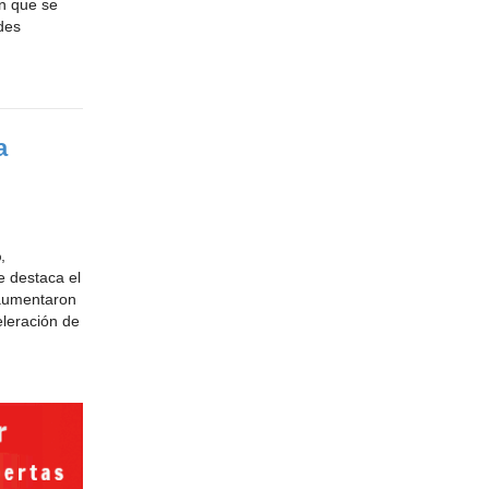
en que se
des
a
,
e destaca el
 aumentaron
eleración de