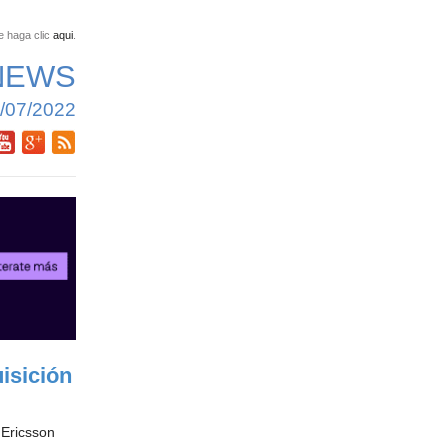
e haga clic
aqui
.
NEWS
/07/2022
isición
 Ericsson