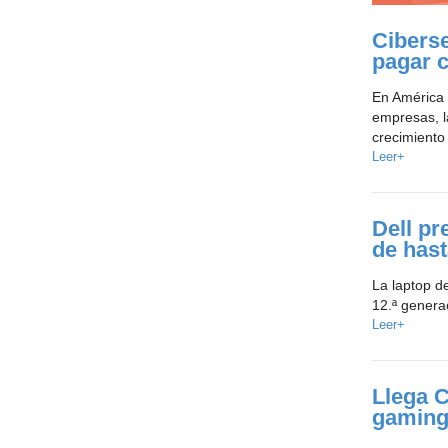
Cibers
pagar 
En América 
empresas, l
crecimiento
Leer+
Dell pr
de hast
La laptop d
12.ª generac
Leer+
Llega C
gaming