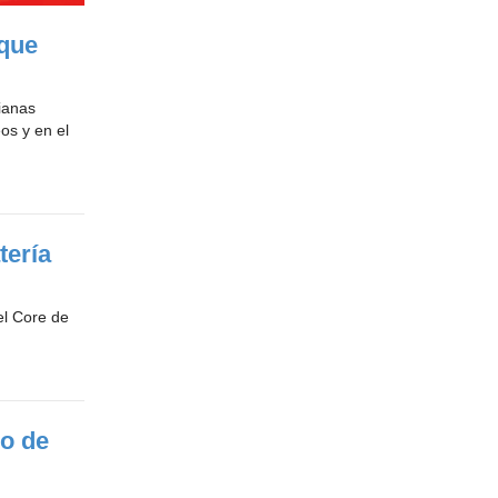
 que
ianas
os y en el
tería
el Core de
eo de