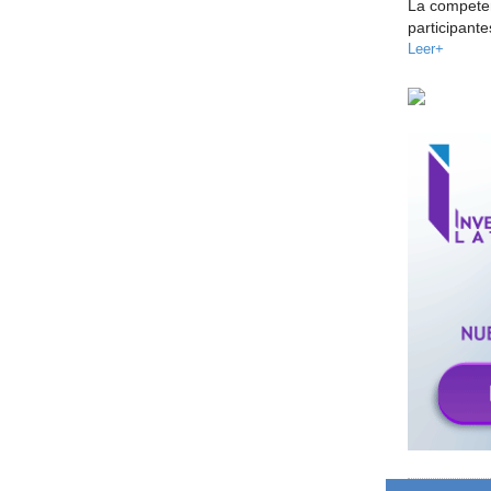
La competen
participant
Leer+