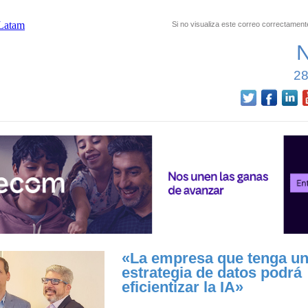
Si no visualiza este correo correctament
28
«La empresa que tenga u
estrategia de datos podrá
eficientizar la IA»