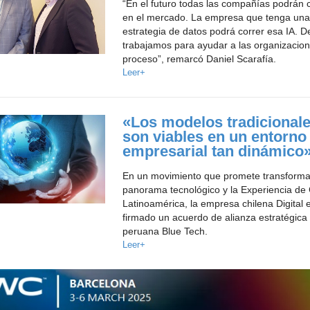
“En el futuro todas las compañías podrán 
en el mercado. La empresa que tenga una
estrategia de datos podrá correr esa IA. D
trabajamos para ayudar a las organizacio
proceso”, remarcó Daniel Scarafía.
Leer+
«Los modelos tradicionale
son viables en un entorno
empresarial tan dinámico
En un movimiento que promete transforma
panorama tecnológico y la Experiencia de 
Latinoamérica, la empresa chilena Digital
firmado un acuerdo de alianza estratégica 
peruana Blue Tech.
Leer+