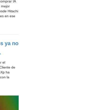
comprar IA
 mejor
esde Hitachi
nes en ese
s ya no
»
r el
Cliente de
 eXp ha
con la