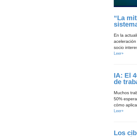
“La mit
sistem
En la actual
aceleración
socio inter
Leer+
IA: El 
de trab
Muchos trab
50% espera 
cómo aplica
Leer+
Los ci