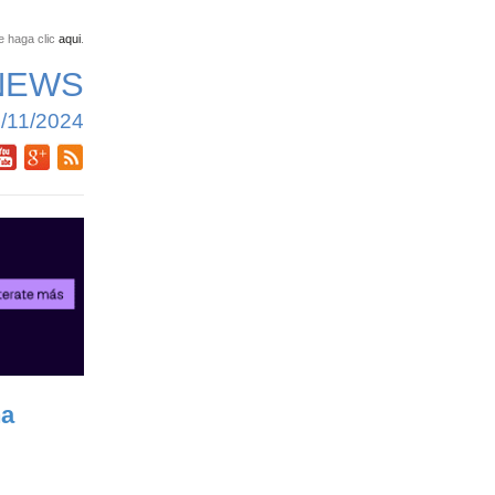
e haga clic
aqui
.
NEWS
/11/2024
na