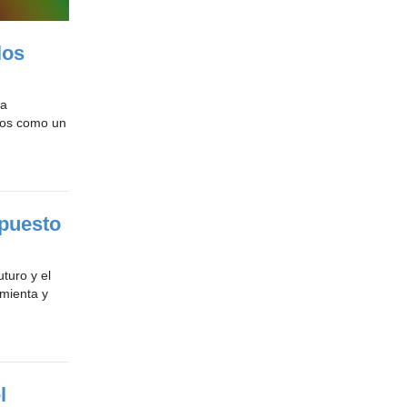
los
la
rnos como un
 puesto
turo y el
mienta y
l