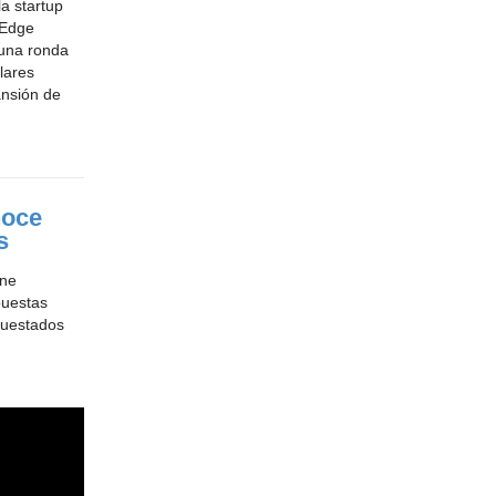
a startup
 Edge
 una ronda
lares
ansión de
noce
s
ene
puestas
cuestados