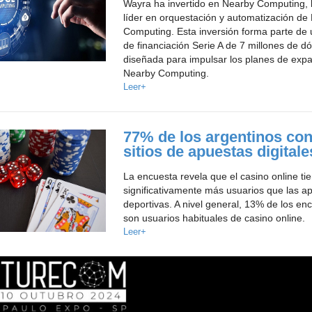
Wayra ha invertido en Nearby Computing, l
líder en orquestación y automatización de
Computing. Esta inversión forma parte de
de financiación Serie A de 7 millones de dó
diseñada para impulsar los planes de exp
Nearby Computing.
Leer+
77% de los argentinos co
sitios de apuestas digitale
La encuesta revela que el casino online ti
significativamente más usuarios que las a
deportivas. A nivel general, 13% de los en
son usuarios habituales de casino online.
Leer+