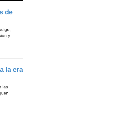
s de
ódigo,
ción y
a la era
 las
squen