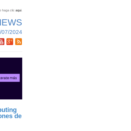
e haga clic
aqui
.
NEWS
/07/2024
uting
lones de