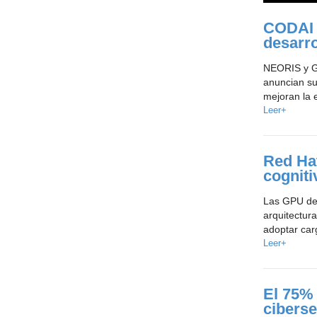
CODAI 
desarro
NEORIS y Gi
anuncian su
mejoran la e
Leer+
Red Hat
cogniti
Las GPU de 
arquitectur
adoptar car
Leer+
El 75% 
cibers