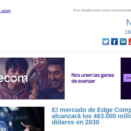
Si no visualiza este correo correctament
19
El mercado de Edge Comp
alcanzará los 463.000 mil
dólares en 2030