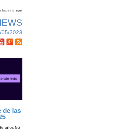
e haga clic
aqui
.
NEWS
/05/2023
 de las
25
ete años 5G