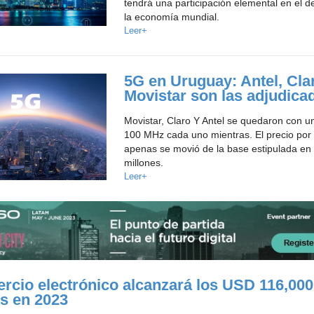
tendrá una participación elemental en el d
la economía mundial.
Leer+
5G en Uruguay: Antel, Cla
Movistar son las adjudica
Movistar, Claro Y Antel se quedaron con u
100 MHz cada uno mientras. El precio por
apenas se movió de la base estipulada e
millones.
Leer+
rcio electrónico alcanzará los USD 116,000
s en 2023