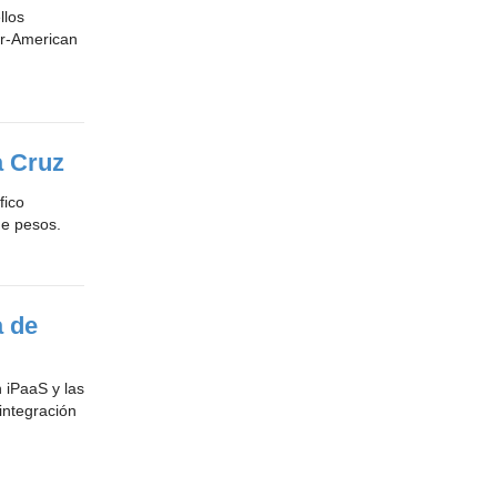
llos
er-American
a Cruz
fico
de pesos.
a de
 iPaaS y las
integración