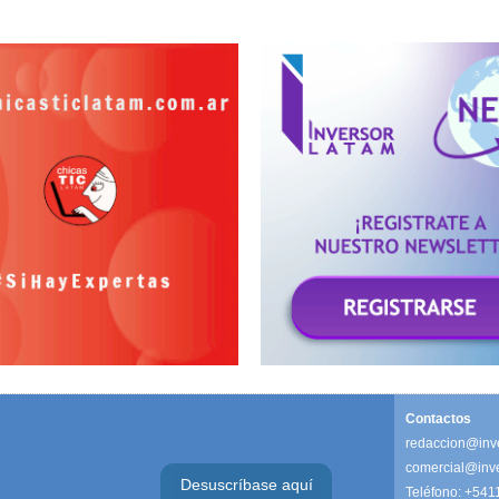
Contactos
redaccion@inv
comercial@inv
Desuscríbase aquí
Teléfono: +541