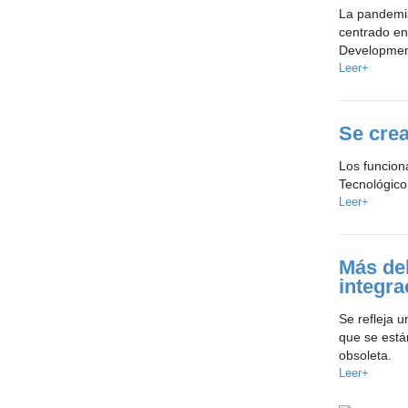
La pandemia
centrado en
Development
Leer+
Se crea
Los funcion
Tecnológico
Leer+
Más de
integra
Se refleja 
que se está
obsoleta.
Leer+