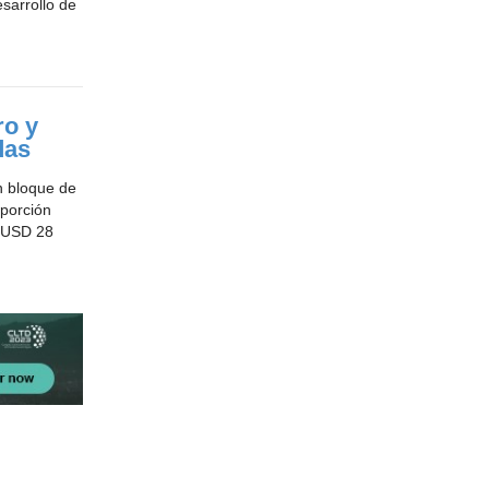
esarrollo de
ro y
das
n bloque de
 porción
n USD 28